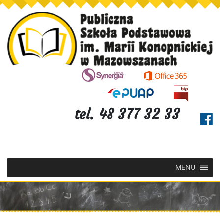
tel. 48 377 32 33
MENU