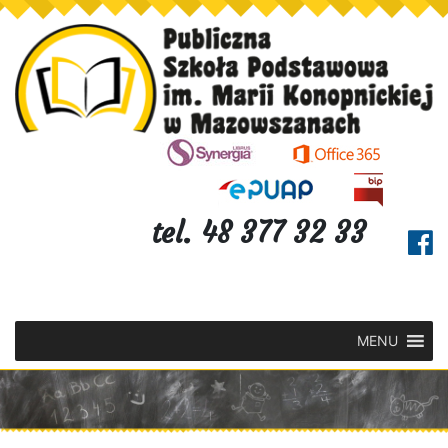
tel. 48 377 32 33
MENU