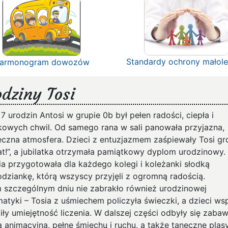
Standardy ochrony małole
armonogram dowozów
dziny Tosi
7 urodzin Antosi w grupie 0b był pełen radości, ciepła i
kowych chwil. Od samego rana w sali panowała przyjazna,
eczna atmosfera. Dzieci z entuzjazmem zaśpiewały Tosi g
lat!”, a jubilatka otrzymała pamiątkowy dyplom urodzinowy.
ia przygotowała dla każdego kolegi i koleżanki słodką
odziankę, którą wszyscy przyjęli z ogromną radością.
 szczególnym dniu nie zabrakło również urodzinowej
atyki – Tosia z uśmiechem policzyła świeczki, a dzieci ws
iły umiejętność liczenia. W dalszej części odbyły się zaba
ą animacyjną, pełne śmiechu i ruchu, a także taneczne pląsy