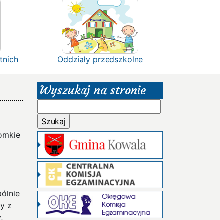
tnich
Oddziały przedszkolne
Wyszukaj na stronie
Szukaj:
romkie
pólnie
wy z
,