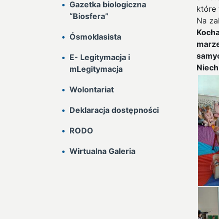
Gazetka biologiczna
które
“Biosfera”
Na za
Kocha
Ósmoklasista
marze
samyc
E- Legitymacja i
Niech
mLegitymacja
Wolontariat
Deklaracja dostępności
RODO
Wirtualna Galeria