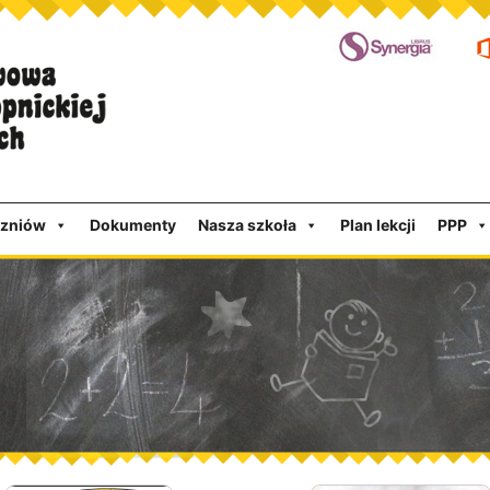
czniów
Dokumenty
Nasza szkoła
Plan lekcji
PPP