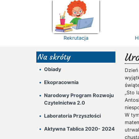
Rekrutacja
H
Uro
Na skróty
Obiady
Dzień 
wyjąt
Ekopracownia
świąt
„Sto 
Narodowy Program Rozwoju
Antos
Czytelnictwa 2.0
niesp
W tym
Laboratoria Przyszłości
matem
Aktywna Tablica 2020- 2024
utrwal
chust