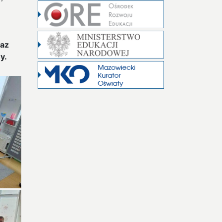
raz
y.