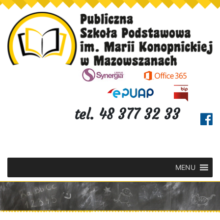
tel. 48 377 32 33
MENU