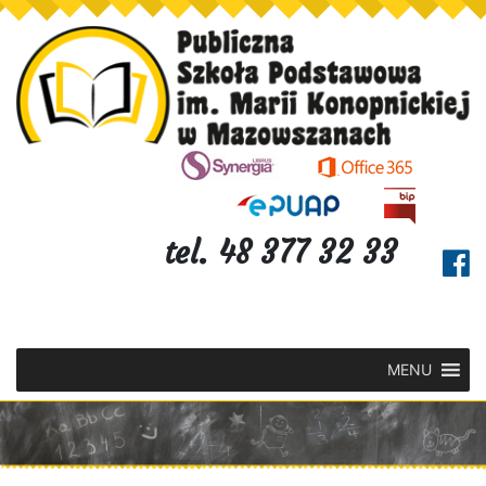
tel. 48 377 32 33
MENU