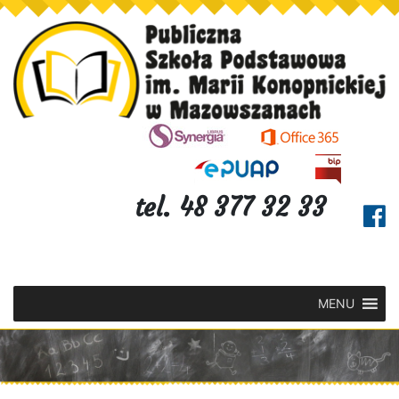
tel. 48 377 32 33
MENU