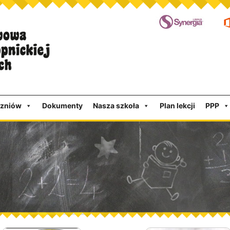
czniów
Dokumenty
Nasza szkoła
Plan lekcji
PPP