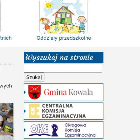
tnich
Oddziały przedszkolne
Wyszukaj na stronie
Szukaj:
i
owych