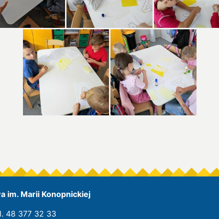
 im. Marii Konopnickiej
l. 48 377 32 33