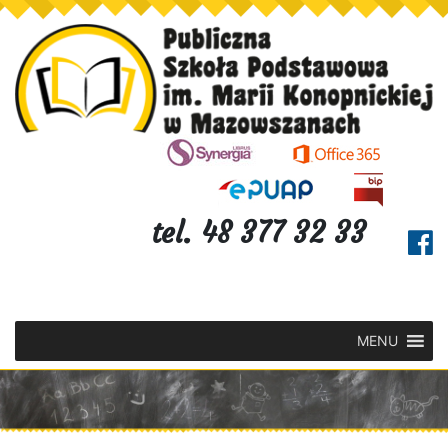
tel. 48 377 32 33
MENU