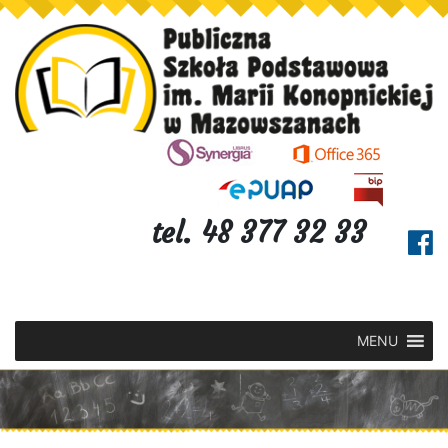
tel. 48 377 32 33
MENU