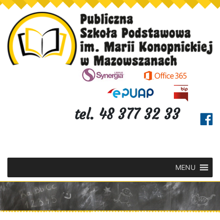
tel. 48 377 32 33
MENU