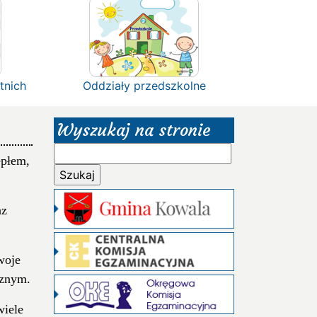
tnich
Oddziały przedszkolne
Wyszukaj na stronie
Szukaj:
epłem,
az
woje
cznym.
wiele