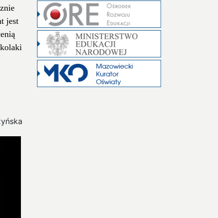
znie
t jest
cenią
kolaki
zyńska