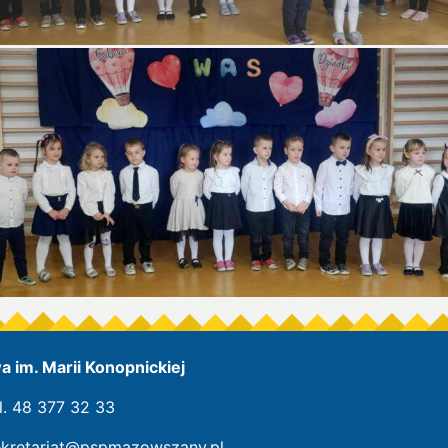
 im. Marii Konopnickiej
l. 48 377 32 33
ekretariat@pspmazowszany.pl