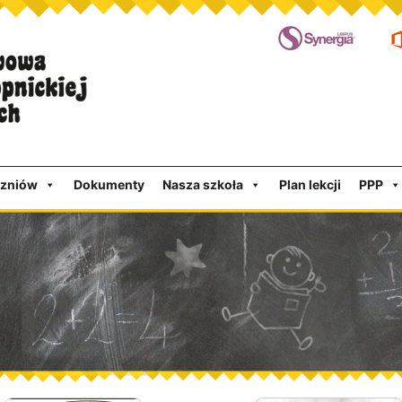
czniów
Dokumenty
Nasza szkoła
Plan lekcji
PPP