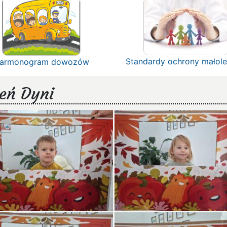
Standardy ochrony małole
armonogram dowozów
eń Dyni