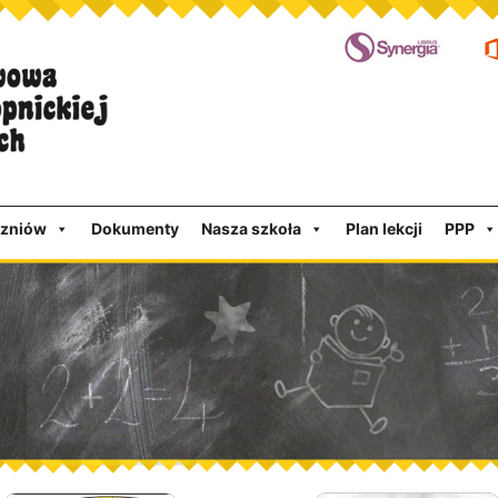
czniów
Dokumenty
Nasza szkoła
Plan lekcji
PPP