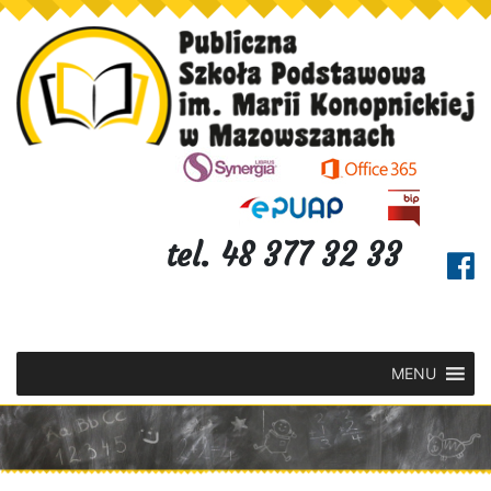
tel. 48 377 32 33
MENU