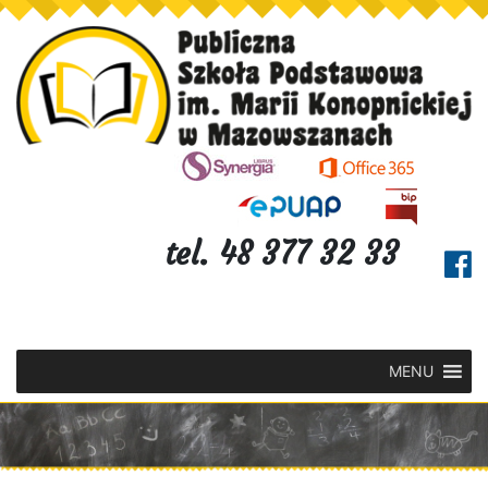
tel. 48 377 32 33
MENU