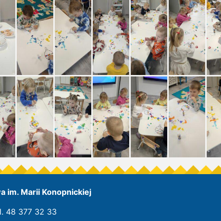
 im. Marii Konopnickiej
l. 48 377 32 33