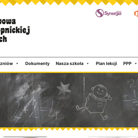
czniów
Dokumenty
Nasza szkoła
Plan lekcji
PPP