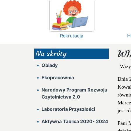
Rekrutacja
H
WI
Na skróty
Obiady
Wizy
Ekopracownia
Dnia 2
Kowal
Narodowy Program Rozwoju
równi
Czytelnictwa 2.0
Marce
Laboratoria Przyszłości
jest 
Aktywna Tablica 2020- 2024
Pani M
dzieć