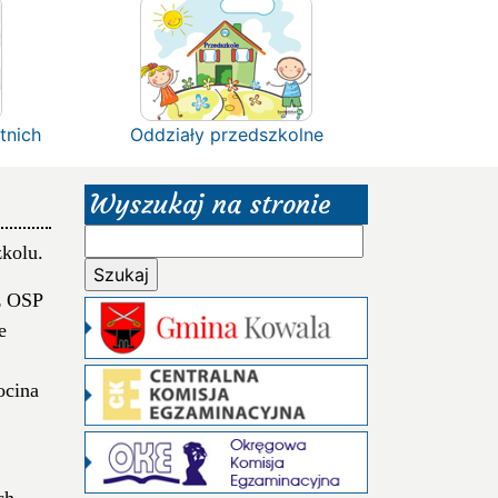
tnich
Oddziały przedszkolne
Wyszukaj na stronie
Szukaj:
kolu.
z OSP
e
ocina
ch