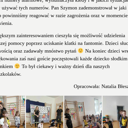
y używać tych numerów. Pan Szymon zademonstrował w jaki
b powinniśmy reagować w razie zagrożenia oraz w momencie
ienia.
ększym zainteresowaniem cieszyła się możliwość udzielenia
zej pomocy poprzez uciskanie klatki na fantomie. Dzieci słu
wością oraz zadawały mnóstwo pytań
Na koniec dzieci wr
ękowania zaś nasi goście poczęstowali każde dziecko słodkim
inkiem
To był ciekawy i ważny dzień dla naszych
szkolaków.
Opracowała: Natalia Błes