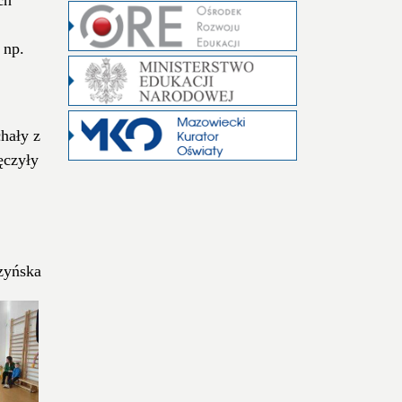
 np.
chały z
ęczyły
zyńska