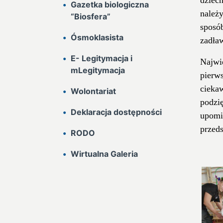
Gazetka biologiczna
należ
“Biosfera”
sposó
Ósmoklasista
zadław
E- Legitymacja i
Najwi
mLegitymacja
pierws
cieka
Wolontariat
podzi
Deklaracja dostępności
upom
przed
RODO
Wirtualna Galeria