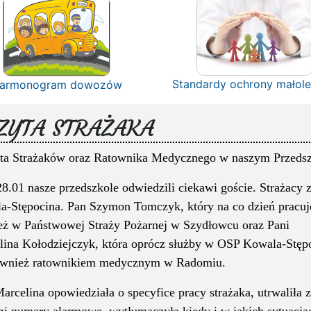
Standardy ochrony małole
armonogram dowozów
ZYTA STRAŻAKA
ta Strażaków oraz Ratownika Medycznego w naszym Przedsz
8.01 nasze przedszkole odwiedzili ciekawi goście. Strażacy 
a-Stępocina. Pan Szymon Tomczyk, który na co dzień pracuj
eż w Państwowej Straży Pożarnej w Szydłowcu oraz Pani
lina Kołodziejczyk, która oprócz służby w OSP Kowala-Stęp
również ratownikiem medycznym w Radomiu.
arcelina opowiedziała o specyfice pracy strażaka, utrwaliła z
mi numery alarmowe, wytłumaczyła kiedy i w jakich sytuacja