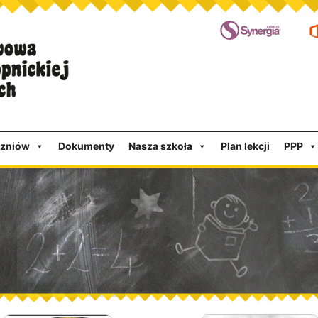
czniów
Dokumenty
Nasza szkoła
Plan lekcji
PPP