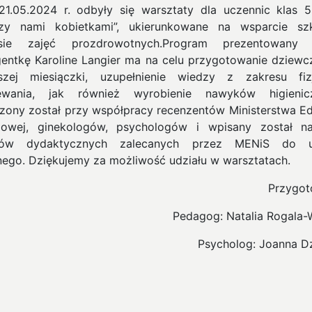
21.05.2024 r. odbyły się warsztaty dla uczennic klas 5
zy nami kobietkami”, ukierunkowane na wsparcie s
esie zajęć prozdrowotnych.
Program prezentowany 
gentkę Karoline Langier ma na celu przygotowanie dziewc
szej miesiączki, uzupełnienie wiedzy z zakresu fizj
zewania, jak również wyrobienie nawyków higienicz
zony został przy współpracy recenzentów Ministerstwa Ed
owej, ginekologów, psychologów i wpisany został na
ków dydaktycznych zalecanych przez MENiS do u
nego. Dziękujemy za możliwość udziału w warsztatach.
Przygot
Pedagog: Natalia Rogala-
Psycholog: Joanna D