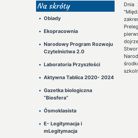
Dnia 
Na skróty
“Międ
Obiady
zakr
Prele
Ekopracownia
pierw
dojr
Narodowy Program Rozwoju
Stwor
Czytelnictwa 2.0
Narod
środ
Laboratoria Przyszłości
szkol
Aktywna Tablica 2020- 2024
Gazetka biologiczna
“Biosfera”
Ósmoklasista
E- Legitymacja i
mLegitymacja