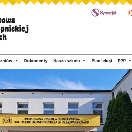
czniów
Dokumenty
Nasza szkoła
Plan lekcji
PPP