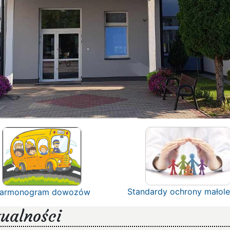
Standardy ochrony małole
armonogram dowozów
ualności