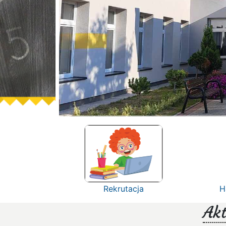
Rekrutacja
H
Akt