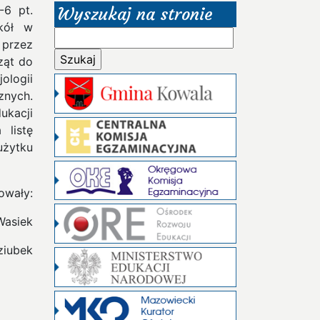
-6 pt.
Wyszukaj na stronie
zkół w
Szukaj:
przez
ząt do
ologii
nych.
ukacji
 listę
żytku
owały:
Wasiek
ziubek