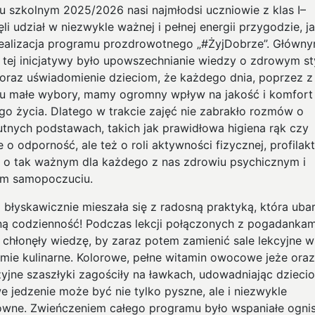
u szkolnym 2025/2026 nasi najmłodsi uczniowie z klas I–
ięli udział w niezwykle ważnej i pełnej energii przygodzie, j
realizacja programu prozdrowotnego „#ŻyjDobrze”. Główn
 tej inicjatywy było upowszechnianie wiedzy o zdrowym st
 oraz uświadomienie dzieciom, że każdego dnia, poprzez z
u małe wybory, mamy ogromny wpływ na jakość i komfort
go życia. Dlatego w trakcie zajęć nie zabrakło rozmów o
utnych podstawach, takich jak prawidłowa higiena rąk czy
 o odporność, ale też o roli aktywności fizycznej, profilak
 o tak ważnym dla każdego z nas zdrowiu psychicznym i
m samopoczuciu.
a błyskawicznie mieszała się z radosną praktyką, która uba
ną codzienność! Podczas lekcji połączonych z pogadankam
i chłonęły wiedzę, by zaraz potem zamienić sale lekcyjne 
mie kulinarne. Kolorowe, pełne witamin owocowe jeże oraz
zyjne szaszłyki zagościły na ławkach, udowadniając dzieci
e jedzenie może być nie tylko pyszne, ale i niezwykle
owne. Zwieńczeniem całego programu było wspaniałe ogni