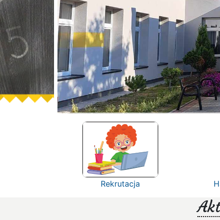
Rekrutacja
H
Akt