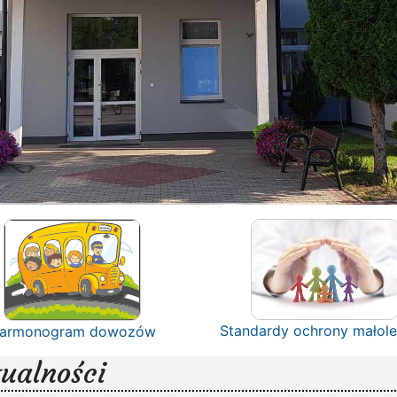
Standardy ochrony małole
armonogram dowozów
ualności