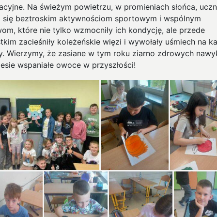
racyjne. Na świeżym powietrzu, w promieniach słońca, ucz
i się beztroskim aktywnościom sportowym i wspólnym
om, które nie tylko wzmocniły ich kondycję, ale przede
tkim zacieśniły koleżeńskie więzi i wywołały uśmiech na k
y. Wierzymy, że zasiane w tym roku ziarno zdrowych naw
iesie wspaniałe owoce w przyszłości!