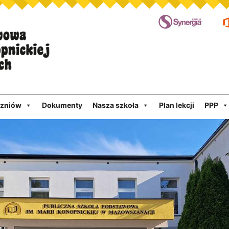
czniów
Dokumenty
Nasza szkoła
Plan lekcji
PPP