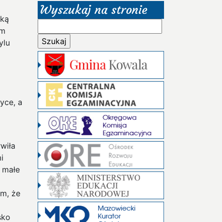
Wyszukaj na stronie
aką
Szukaj:
ym
ylu
tyce, a
rwiła
i
w małe
om, że
sko