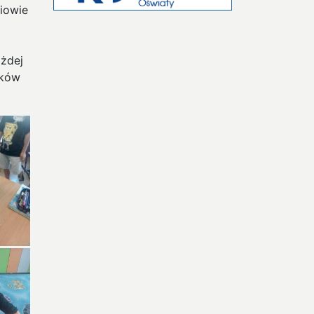
niowie
ażdej
yków