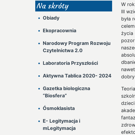
W rok
Na skróty
III wz
Obiady
była 
celem
Ekopracownia
życia
pozor
Narodowy Program Rozwoju
nasze
Czytelnictwa 2.0
absol
dbanie
Laboratoria Przyszłości
nawet
Aktywna Tablica 2020- 2024
dobry
Gazetka biologiczna
Teori
“Biosfera”
szkol
dziec
Ósmoklasista
akade
fanta
E- Legitymacja i
zdrow
mLegitymacja
efekt