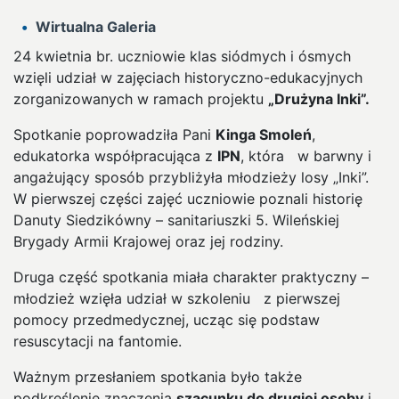
Wirtualna Galeria
24 kwietnia br. uczniowie klas siódmych i ósmych
wzięli udział w zajęciach
historyczno-edukacyjnych
zorganizowanych w ramach projektu
„Drużyna Inki”.
Spotkanie poprowadziła Pani
Kinga Smoleń
,
edukatorka współpracująca z
IPN
, która
w barwny i
angażujący sposób przybliżyła młodzieży losy „Inki”.
W pierwszej części zajęć uczniowie poznali historię
Danuty Siedzikówny – sanitariuszki 5. Wileńskiej
Brygady Armii Krajowej oraz jej rodziny.
Druga część spotkania miała charakter praktyczny –
młodzież wzięła udział w szkoleniu
z pierwszej
pomocy przedmedycznej, ucząc się podstaw
resuscytacji na fantomie.
Ważnym przesłaniem spotkania było także
podkreślenie znaczenia
szacunku do drugiej osoby
i