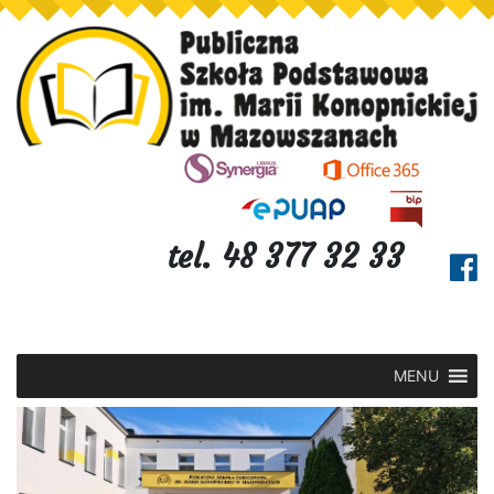
tel. 48 377 32 33
MENU