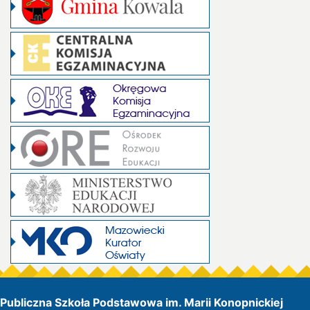
Publiczna Szkoła Podstawowa im. Marii Konopnickiej