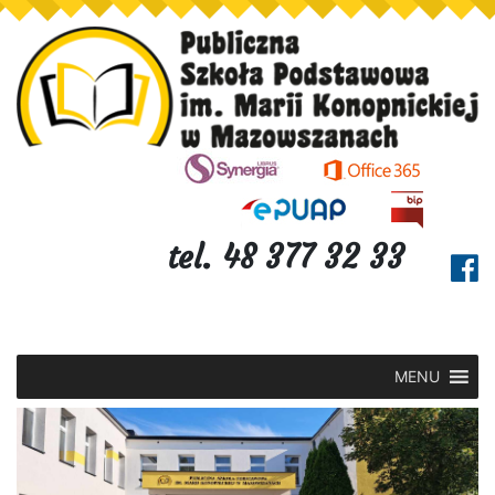
tel. 48 377 32 33
MENU