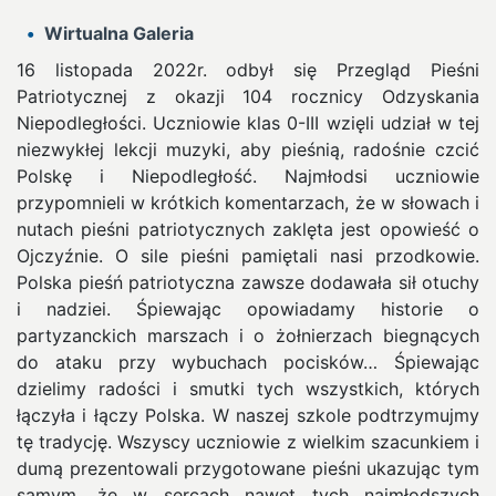
Wirtualna Galeria
16 listopada 2022r. odbył się Przegląd Pieśni
Patriotycznej z okazji 104 rocznicy Odzyskania
Niepodległości. Uczniowie klas 0-III wzięli udział w tej
niezwykłej lekcji muzyki, aby pieśnią, radośnie czcić
Polskę i Niepodległość.
Najmłodsi uczniowie
przypomnieli w krótkich komentarzach, że w słowach i
nutach pieśni patriotycznych zaklęta jest opowieść o
Ojczyźnie. O sile pieśni pamiętali nasi przodkowie.
Polska pieśń patriotyczna zawsze dodawała sił otuchy
i nadziei. Śpiewając opowiadamy historie o
partyzanckich marszach i o żołnierzach biegnących
do ataku przy wybuchach pocisków… Śpiewając
dzielimy radości i smutki tych wszystkich, których
łączyła i łączy Polska. W naszej szkole podtrzymujmy
tę tradycję. Wszyscy uczniowie z wielkim szacunkiem i
dumą prezentowali przygotowane pieśni ukazując tym
samym, że w sercach nawet tych najmłodszych