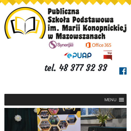
tel. 48 377 32 33
MENU