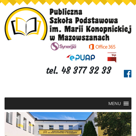
tel. 48 377 32 33
MENU