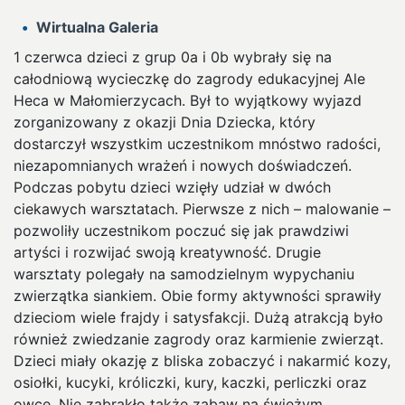
Wirtualna Galeria
1 czerwca dzieci z grup 0a i 0b wybrały się na
całodniową wycieczkę do zagrody edukacyjnej Ale
Heca w Małomierzycach. Był to wyjątkowy wyjazd
zorganizowany z okazji Dnia Dziecka, który
dostarczył wszystkim uczestnikom mnóstwo radości,
niezapomnianych wrażeń i nowych doświadczeń.
Podczas pobytu dzieci wzięły udział w dwóch
ciekawych warsztatach. Pierwsze z nich – malowanie –
pozwoliły uczestnikom poczuć się jak prawdziwi
artyści i rozwijać swoją kreatywność. Drugie
warsztaty polegały na samodzielnym wypychaniu
zwierzątka siankiem. Obie formy aktywności sprawiły
dzieciom wiele frajdy i satysfakcji. Dużą atrakcją było
również zwiedzanie zagrody oraz karmienie zwierząt.
Dzieci miały okazję z bliska zobaczyć i nakarmić kozy,
osiołki, kucyki, króliczki, kury, kaczki, perliczki oraz
owce. Nie zabrakło także zabaw na świeżym