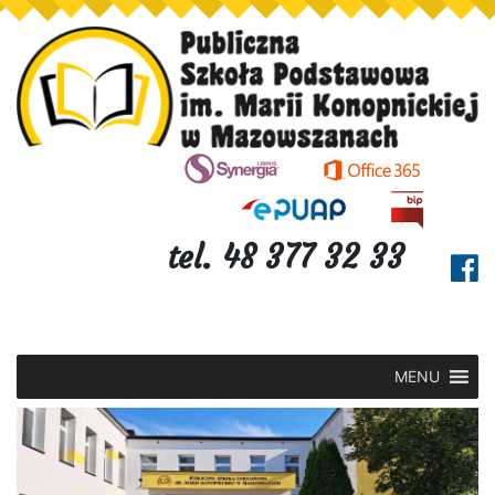
tel. 48 377 32 33
MENU