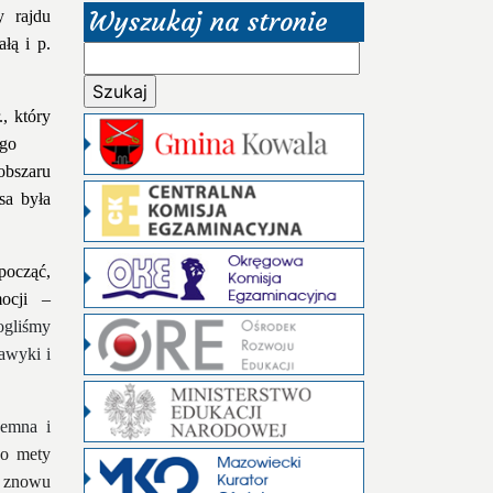
Wyszukaj na stronie
 rajdu
łą i p.
Szukaj:
, który
ego
bszaru
sa była
począć,
ocji –
gliśmy
awyki i
jemna i
o mety
 znowu