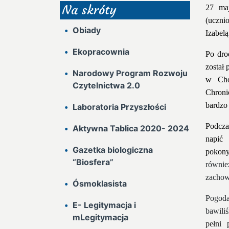
Na skróty
27 ma
(uczni
Obiady
Izabelą
Ekopracownia
Po dro
został
Narodowy Program Rozwoju
w Cho
Czytelnictwa 2.0
Chroni
bardzo
Laboratoria Przyszłości
Podcza
Aktywna Tablica 2020- 2024
napić
Gazetka biologiczna
pokony
“Biosfera”
równie
zachow
Ósmoklasista
Pogod
E- Legitymacja i
bawili
mLegitymacja
peł
ni
p