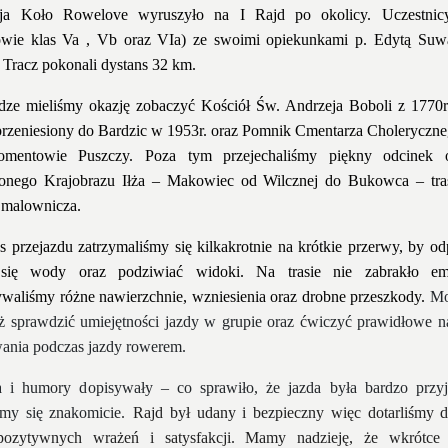
ja Koło Rowelove wyruszyło na I Rajd po okolicy. Uczestnicy
owie klas Va , Vb oraz VIa) ze swoimi opiekunkami p. Edytą Suwa
 Tracz pokonali dystans 32 km.
dze mieliśmy okazję zobaczyć Kościół Św. Andrzeja Boboli z 1770r.
 przeniesiony do Bardzic w 1953r. oraz Pomnik Cmentarza Choleryczn
mentowie Puszczy. Poza tym przejechaliśmy piękny odcinek o
onego Krajobrazu Iłża – Makowiec od Wilcznej do Bukowca – tra
 malownicza.
s przejazdu zatrzymaliśmy się kilkakrotnie na krótkie przerwy, by od
 się wody oraz podziwiać widoki. Na trasie nie zabrakło em
waliśmy różne nawierzchnie, wzniesienia oraz drobne przeszkody.
Mo
ż sprawdzić umiejętności jazdy w grupie oraz ćwiczyć prawidłowe n
ania podczas jazdy rowerem.
a i humory dopisywały –
co sprawiło, że jazda była bardzo przy
śmy się znakomicie.
Rajd był udany i bezpieczny
więc
dotar
liśmy
d
ozytywnych wrażeń i satysfakcji. Mamy nadzieję, że wkrótce