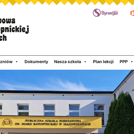
czniów
Dokumenty
Nasza szkoła
Plan lekcji
PPP