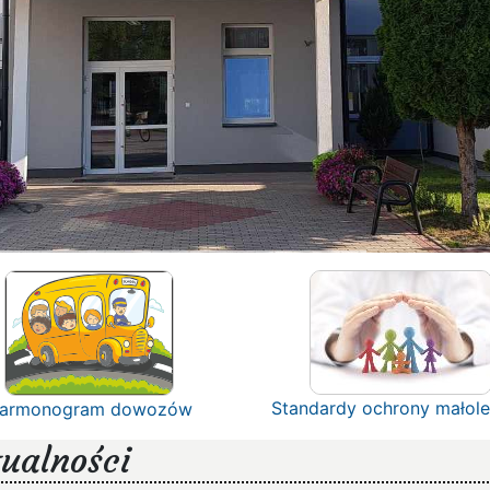
Standardy ochrony małole
armonogram dowozów
ualności