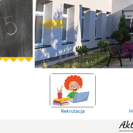
Rekrutacja
H
Akt