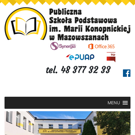
tel. 48 377 32 33
MENU