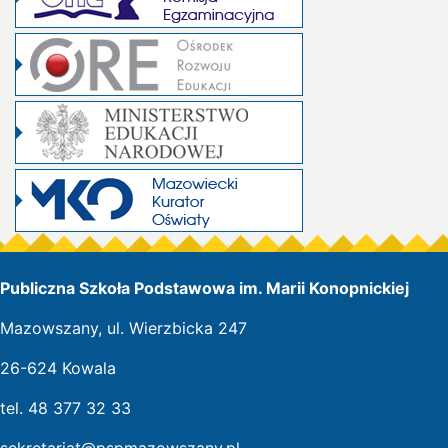
Publiczna Szkoła Podstawowa im. Marii Konopnickiej
Mazowszany, ul. Wierzbicka 247
26-624 Kowala
tel. 48 377 32 33
sekretariat@pspmazowszany.pl