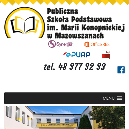
tel. 48 377 32 33
MENU