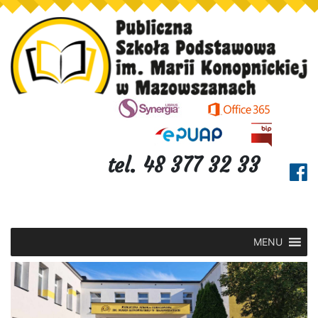
tel. 48 377 32 33
MENU