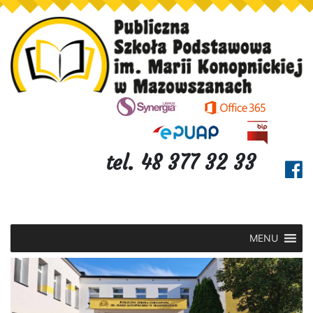
tel. 48 377 32 33
MENU