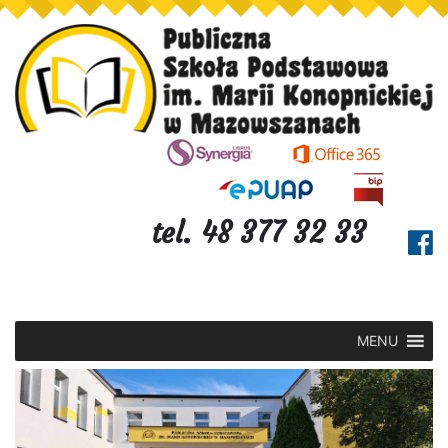
tel. 48 377 32 33
MENU