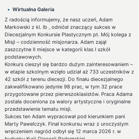
Wirtualna Galeria
Z radością informujemy, że nasz uczeń, Adam
Markowski z kl. Ib , odniósł znaczący sukces w
Diecezjalnym Konkursie Plastycznym pt. Mój kolega z
Misji – codzienność misjonarza. Adam zajął
zaszczytne II miejsce w kategorii klas I szkół
podstawowych.
Konkurs cieszył się bardzo dużym zainteresowaniem –
w etapie szkolnym wzięło udział aż 733 uczestników z
42 szkół z terenu diecezji. Do finału diecezjalnego
zakwalifikowano jedynie 98 prac, w tym 32 prace
przygotowane przez pierwszoklasistów. Praca Adama
została doceniona za walory artystyczne i oryginalne
przedstawienie tematu misji.
Sukces ten Adam wypracował pod kierunkiem pani
Marty Pawelczyk. Finał konkursu wraz z uroczystym
wręczeniem nagród odbył się 12 marca 2026 r. w
budynku Kurii Diecezji Radomskiej.