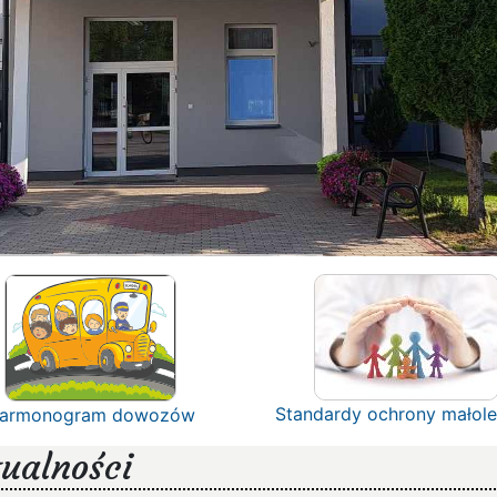
Standardy ochrony małole
armonogram dowozów
ualności