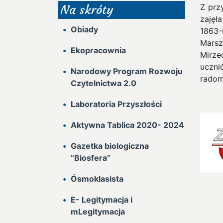
Z prz
Na skróty
zajęł
Obiady
1863-
Marsz
Ekopracownia
Mirze
uczn
Narodowy Program Rozwoju
radom
Czytelnictwa 2.0
Laboratoria Przyszłości
Aktywna Tablica 2020- 2024
Gazetka biologiczna
“Biosfera”
Ósmoklasista
E- Legitymacja i
mLegitymacja