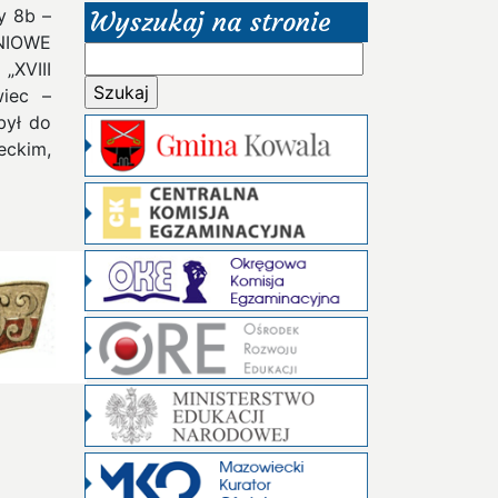
y 8b –
Wyszukaj na stronie
ZNIOWE
Szukaj:
„XVIII
wiec –
był do
ckim,