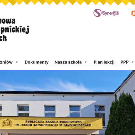
czniów
Dokumenty
Nasza szkoła
Plan lekcji
PPP