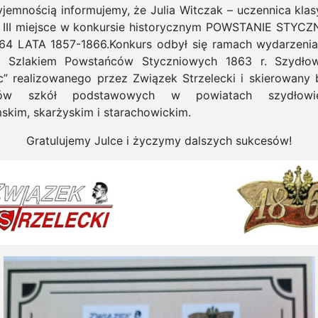
yjemnością informujemy, że Julia Witczak – uczennica klas
a III miejsce w konkursie historycznym POWSTANIE STYC
64 LATA 1857-1866.
Konkurs odbył się ramach wydarzenia 
 Szlakiem Powstańców Styczniowych 1863 r. Szydło
c” realizowanego przez Związek Strzelecki i skierowany 
iów szkół podstawowych w powiatach szydłowie
skim, skarżyskim i starachowickim.
Gratulujemy Julce i życzymy dalszych sukcesów!