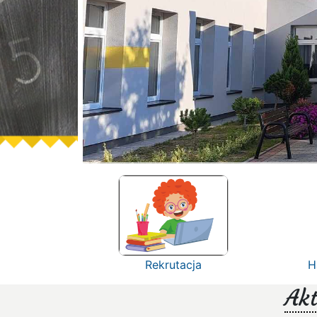
Rekrutacja
H
Akt