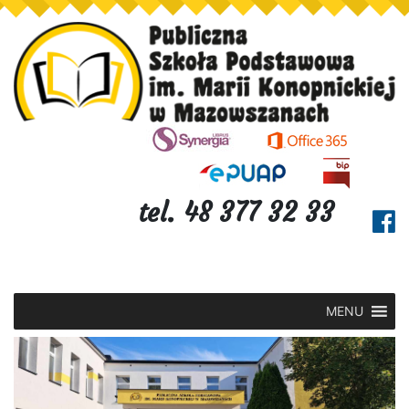
tel. 48 377 32 33
MENU