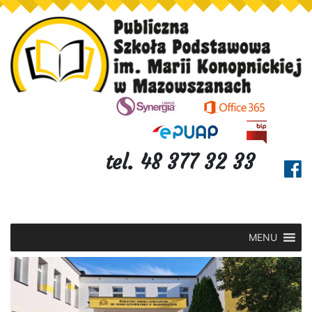
tel. 48 377 32 33
MENU