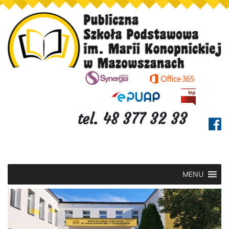
tel. 48 377 32 33
MENU