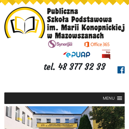
tel. 48 377 32 33
MENU