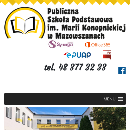
tel. 48 377 32 33
MENU