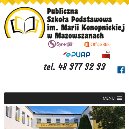
tel. 48 377 32 33
MENU