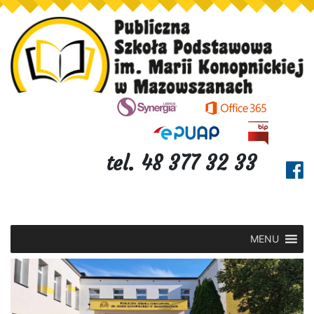
tel. 48 377 32 33
MENU