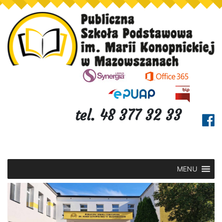
tel. 48 377 32 33
MENU