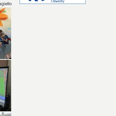
giełło