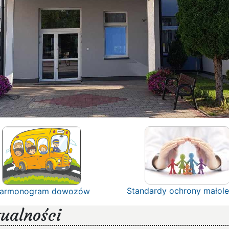
Standardy ochrony małole
armonogram dowozów
ualności