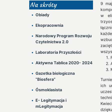
9 maj
Na skróty
kompu
Obiady
w el
trzy
Ekopracownia
łączn
każd
Narodowy Program Rozwoju
wzbu
Czytelnictwa 2.0
zacię
wszys
Laboratoria Przyszłości
Aktywna Tablica 2020- 2024
Gazetka biologiczna
“Biosfera”
Turnie
ich u
Ósmoklasista
uczes
techn
E- Legitymacja i
Kwiec
mLegitymacja
dzięku