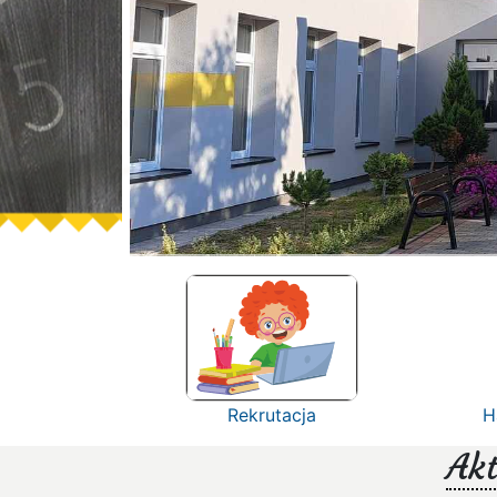
Rekrutacja
H
Akt