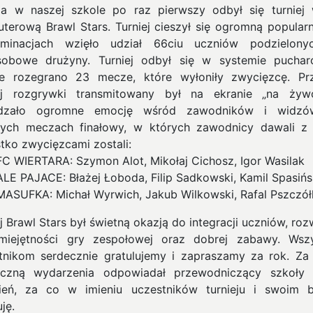
a w naszej szkole po raz pierwszy odbył się turniej
terową Brawl Stars. Turniej cieszył się ogromną popularn
iminacjach wzięło udział 66ciu uczniów podzielony
osobowe drużyny.
Turniej odbył się w systemie pucha
ie rozegrano 23 mecze, które wyłoniły zwycięzcę. Pr
ej rozgrywki transmitowany był na ekranie „na żyw
dzało ogromne emocję wśród zawodników i widzó
tych meczach finałowy, w których zawodnicy dawali z 
tko zwycięzcami zostali:
FC WIERTARA: Szymon Alot, Mikołaj Cichosz, Igor Wasilak
ALE PAJACE: Błażej Łoboda, Filip Sadkowski, Kamil Spasińs
MASUFKA: Michał Wyrwich, Jakub Wilkowski, Rafal Pszczół
j Brawl Stars był świetną okazją do integracji uczniów, roz
miejętności gry zespołowej oraz dobrej zabawy. Wsz
tnikom serdecznie gratulujemy i zapraszamy za rok. Za
iczną wydarzenia odpowiadał przewodniczący szkoły
ień, za co w imieniu uczestników turnieju i swoim 
ję.