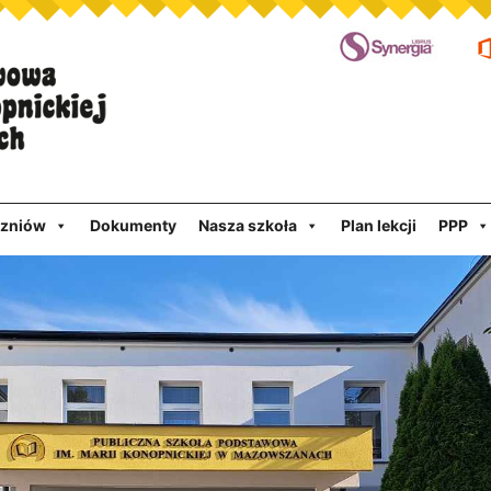
czniów
Dokumenty
Nasza szkoła
Plan lekcji
PPP