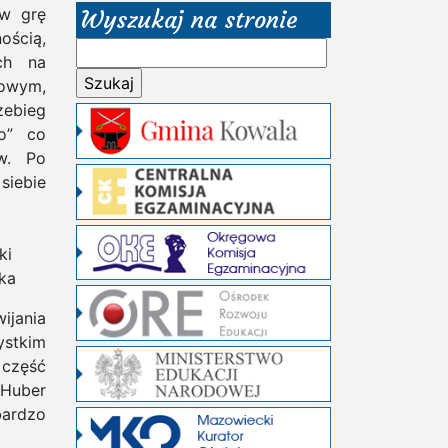
 w grę
Wyszukaj na stronie
ością,
Szukaj:
ch na
rowym,
zebieg
o” co
w. Po
siebie
ki
ka
wijania
ystkim
 część
 Huber
bardzo