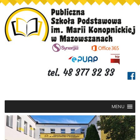
tel. 48 377 32 33
MENU