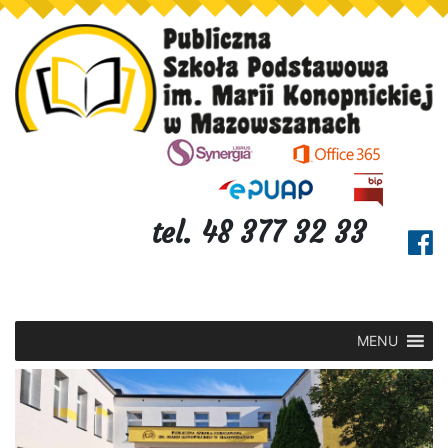
tel. 48 377 32 33
MENU