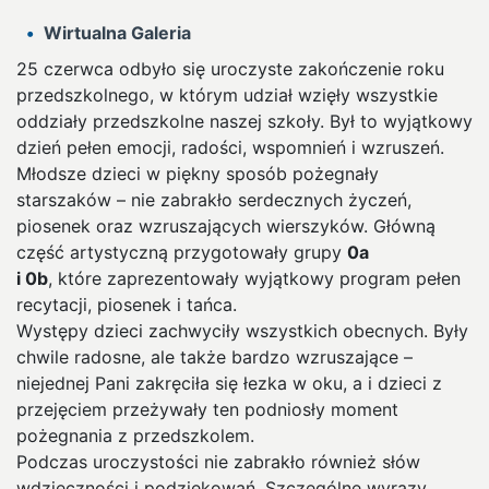
Wirtualna Galeria
25 czerwca odbyło się uroczyste zakończenie roku
przedszkolnego, w którym udział wzięły wszystkie
oddziały przedszkolne naszej szkoły. Był to wyjątkowy
dzień pełen emocji, radości, wspomnień i wzruszeń.
Młodsze dzieci w piękny sposób pożegnały
starszaków – nie zabrakło serdecznych życzeń,
piosenek oraz wzruszających wierszyków. Główną
część artystyczną przygotowały grupy
0a
i 0b
, które zaprezentowały wyjątkowy program pełen
recytacji, piosenek i tańca.
Występy dzieci zachwyciły wszystkich obecnych. Były
chwile radosne, ale także bardzo wzruszające –
niejednej Pani zakręciła się łezka w oku, a i dzieci z
przejęciem przeżywały ten podniosły moment
pożegnania z przedszkolem.
Podczas uroczystości nie zabrakło również słów
wdzięczności i podziękowań. Szczególne wyrazy