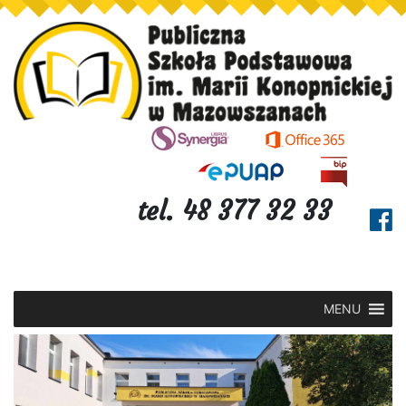
tel. 48 377 32 33
MENU