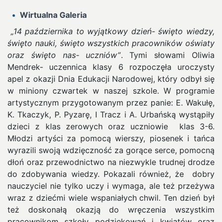
Wirtualna Galeria
„14 października to wyjątkowy dzień- święto wiedzy,
święto nauki, święto wszystkich pracowników oświaty
oraz święto nas- uczniów”
. Tymi słowami Oliwia
Mendrek- uczennica klasy 6 rozpoczęła uroczysty
apel z okazji Dnia Edukacji Narodowej, który odbył się
w miniony czwartek w naszej szkole.
W programie
artystycznym przygotowanym przez panie: E. Wakułę,
K. Tkaczyk, P. Pyzarę, I Tracz i A. Urbańską wystąpiły
dzieci z klas zerowych oraz uczniowie klas 3-6.
Młodzi artyści za pomocą wierszy, piosenek i tańca
wyrazili swoją wdzięczność za gorące serce, pomocną
dłoń oraz przewodnictwo na niezwykle trudnej drodze
do zdobywania wiedzy. Pokazali również, że dobry
nauczyciel nie tylko uczy i wymaga, ale też przeżywa
wraz z dziećmi wiele wspaniałych chwil. Ten dzień był
też doskonałą okazją do wręczenia wszystkim
pracownikom szkoły podziękowań i kwiatów oraz