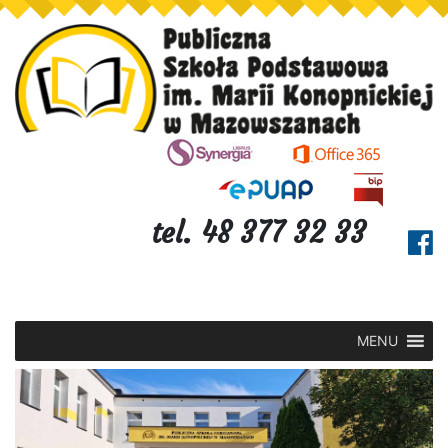
tel. 48 377 32 33
MENU