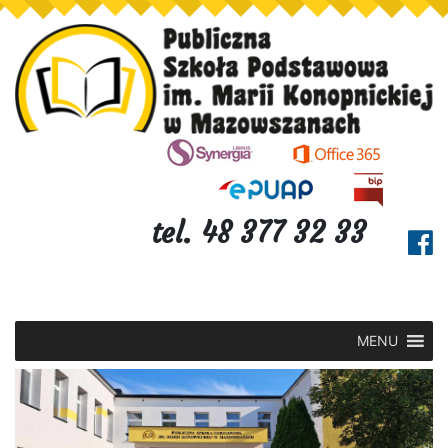
tel. 48 377 32 33
MENU