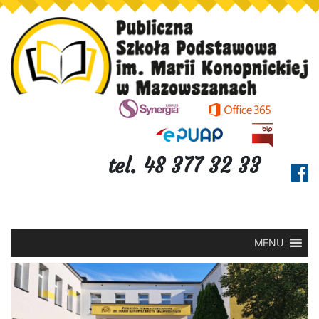
tel. 48 377 32 33
MENU