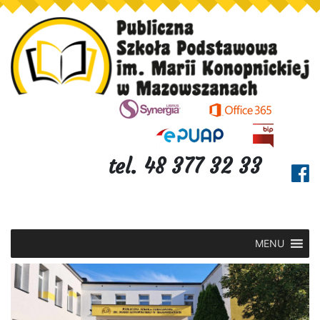
tel. 48 377 32 33
MENU