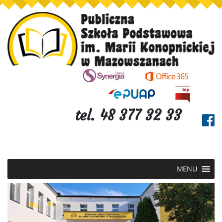
tel. 48 377 32 33
MENU