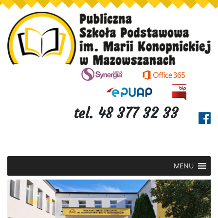
tel. 48 377 32 33
MENU