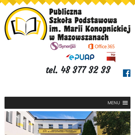
tel. 48 377 32 33
MENU