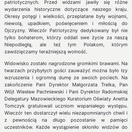
patriotycznych. Przed widzami jawiły się różne
wydarzenia historyczne dotyczące naszego kraju.
Okresy potęgi i wielkości, przeplatane były wojnami,
niewolą, upadkiem, poświęceniem i miłością do
Ojczyzny. Wieczór Patriotyczny dedykowany był nie
tylko bohaterom, którzy oddali swe życie za naszą
Niepodległą, ale też tym Polakom, którym
zawdzięczamy teraźniejszą wolność.
Widowisko zostało nagrodzone gromkimi brawami. Na
twarzach przybyłych gości zauważyć można było łzy
wzruszenia i ogromną dumę ze swoich pociech. Na
zakończenie Pani Dyrektor Małgorzata Trelka, Pan
Wójt Wiesław Pachniewski i Pani Dyrektor Radomskiej
Delegatury Mazowieckiego Kuratorium Oświaty Anetta
Tomczyk gratulowali uczniom wspaniałego występu.
Wieczór ten dostarczył wielu niezapomnianych chwil i
z pewnością na długo pozostanie w pamięci
uczestników. Każde wystąpienie skłoniło widzów do