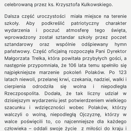
celebrowaną przez ks. Krzysztofa Kulkowskiego.
Dalsza część uroczystości miała miejsce na terenie
szkoły. Aby podkreślić patriotyczny charakter
wydarzenia i poczuć atmosferę tego święta,
wprowadzony został sztandar szkoły przez poczet
sztandarowy oraz wspólnie odśpiewany hymn
państwowy. Część oficjalną rozpoczęła Pani Dyrektor
Małgorzata Trelka, która powitała przybyłych gości, a
następnie przypomniała, że 106 lata temu spełniło się
najpiękniejsze marzenie pokoleń Polaków. Po 123
latach niewoli, przelanej krwi, czekania, nadziei, walki i
cierpienia odrodziła się wolna i niepodległa
Rzeczpospolita. Dodała, że tak liczny udział w
dzisiejszym wydarzeniu jest potwierdzeniem wielkiego
szacunku i wdzięczności wobec Polaków, którzy
walczyli o wolną, niepodległą Ojczyznę, którzy w
walce poświęcili to, co najcenniejsze dla każdego
człowieka – oddali swoje życie z miłości do kraju i