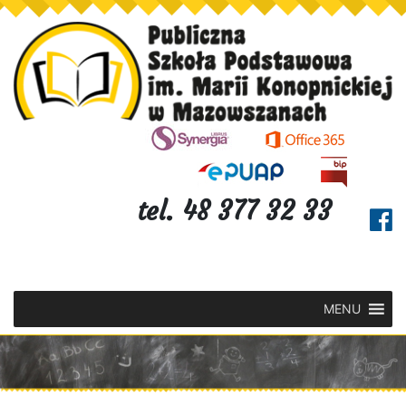
tel. 48 377 32 33
MENU