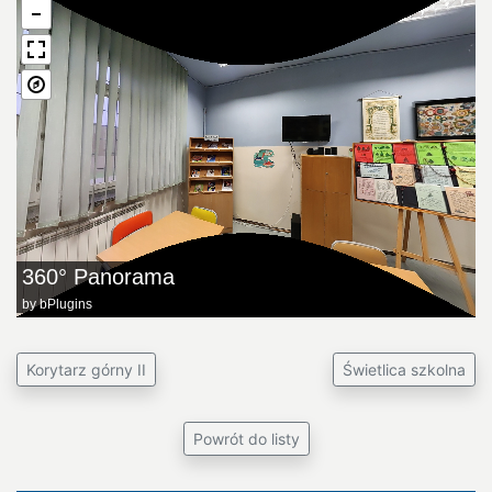
360° Panorama
by
bPlugins
Korytarz górny II
Świetlica szkolna
Powrót do listy